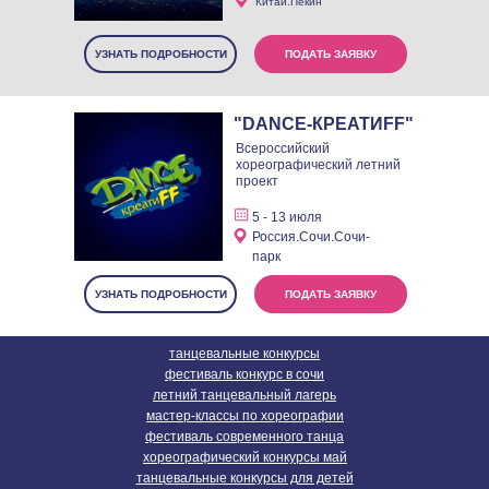
Китай.Пекин
УЗНАТЬ ПОДРОБНОСТИ
ПОДАТЬ ЗАЯВКУ
"DANCE-КРЕАТИFF"
Всероссийский
хореографический летний
проект
5 - 13 июля
Россия.Сочи.Сочи-
парк
УЗНАТЬ ПОДРОБНОСТИ
ПОДАТЬ ЗАЯВКУ
танцевальные конкурсы
фестиваль конкурс в сочи
летний танцевальный лагерь
мастер-классы по хореографии
фестиваль современного танца
хореографический конкурсы май
танцевальные конкурсы для детей