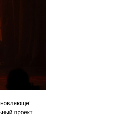
хновляюще!
ьный проект