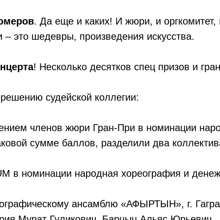
номеров
. Да еще и каких! И жюри, и оргкомитет,
 – это шедевры, произведения искусства.
онцерта
! Несколько десятков спец призов и гран
решению судейской коллегии:
шением членов жюри Гран-При в номинации нар
ковой сумме баллов, разделили два коллектив
в номинации народная хореография и денежн
ографическому ансамблю «АФЫРТЫН», г. Гагра
Крия Мурат Гуликович, Барцыц Альяс Юрьевич.