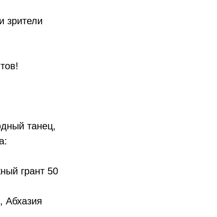
 и зрители
тов!
одный танец,
а:
ый грант 50
, Абхазия