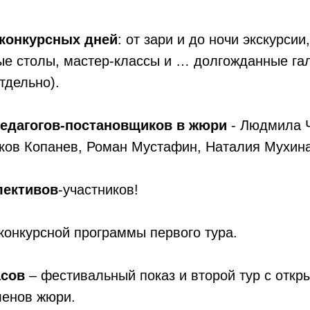
конкурсных дней
: от зари и до ночи экскурсии
ые столы, мастер-классы и … долгожданные гал
тдельно).
педагогов-постановщиков в жюри
- Людмила 
Яков Копанев, Роман Мустафин, Наталия Мухина
лективов
-участников!
конкурсной программы первого тура.
асов
– фестивальный показ и второй тур с откр
ленов жюри.