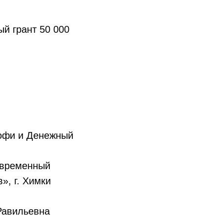
 грант 50 000
офи и Денежный
овременный
», г. Химки
Равильевна