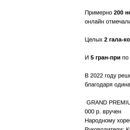
Примерно
200 
онлайн отмечали
Целых
2 гала-к
И
5 гран-при
по 
В 2022 году ре
благодаря одина
GRAND PREMIUM 
000 р. вручен
Народному хоре
Руководители: 