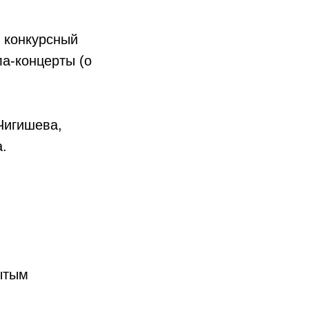
, конкурсный
а-концерты (о
Чигишева,
.
ытым