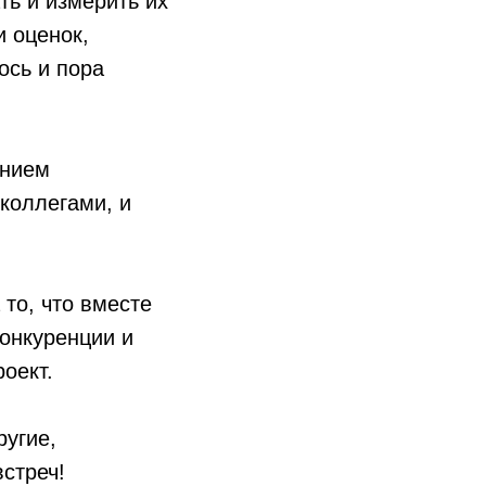
ть и измерить их
и оценок,
лось и пора
ением
 коллегами, и
то, что вместе
онкуренции и
оект.
ругие,
стреч!