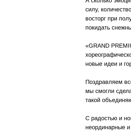
А сколько эмоци
силу, количеств
восторг при полу
покидать снежны
«GRAND PREMIU
хореографическо
новые идеи и го
Поздравляем все
мы смогли сдела
такой объединяю
С радостью и но
неординарные и 