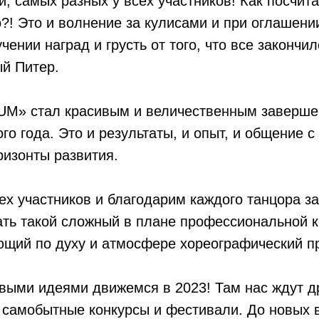
й, самых разных у всех участников! Как посчита
о?! Это и волнение за кулисами и при оглашени
чении наград и грусть от того, что все закончи
й Питер.
M» стал красивым и величественным заверш
го года. Это и результаты, и опыт, и общение с
ризонты развития.
х участников и благодарим каждого танцора за 
ть такой сложный в плане профессиональной к
щий по духу и атмосфере хореографический пр
выми идеями движемся в 2023! Там нас ждут д
самобытные конкурсы и фестивали. До новых в