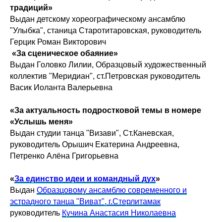
традиций»
Выдан детскому хореографическому ансамблю
"Улыбка", станица Старотитаровская, руководитель
Герцик Роман Викторович
«За сценическое обаяние»
Выдан Головко Лилии, Образцовый художественный
коллектив "Меридиан", ст.Петровская руководитель
Васик Иоланта Валерьевна
«За актуальность подростковой темы в номере
«Услышь меня»
Выдан студии танца "Визави", Ст.Каневская,
руководитель Орышич Екатерина Андреевна,
Петренко Алёна Григорьевна
«
За единство идеи и командный дух
»
Выдан
Образцовому ансамблю современного и
эстрадного танца "Виват", г.Стерлитамак
руководитель
Кучина Анастасия Николаевна