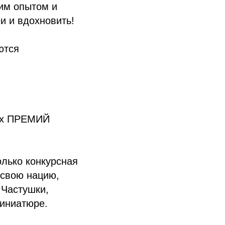
оим опытом и
и и вдохновить!
ются
ных ПРЕМИЙ
лько конкурсная
 свою нацию,
 Частушки,
иниатюре.