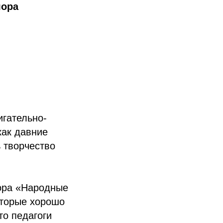
лора
игательно-
как давние
 творчество
ора «Народные
оторые хорошо
о педагоги