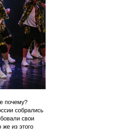
се почему?
оссии собрались
обовали свои
 же из этого