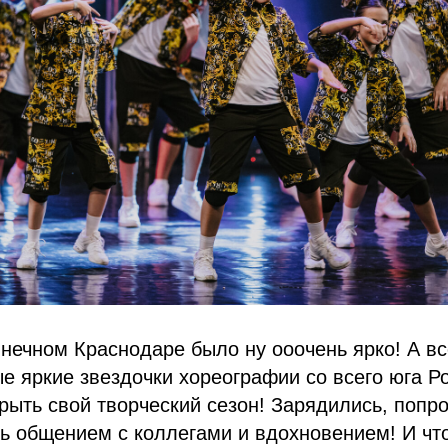
лнечном Краснодаре было ну ооочень ярко! А в
е яркие звездочки хореографии со всего юга Р
крыть свой творческий сезон! Зарядились, попр
ь общением с коллегами и вдохновением! И что