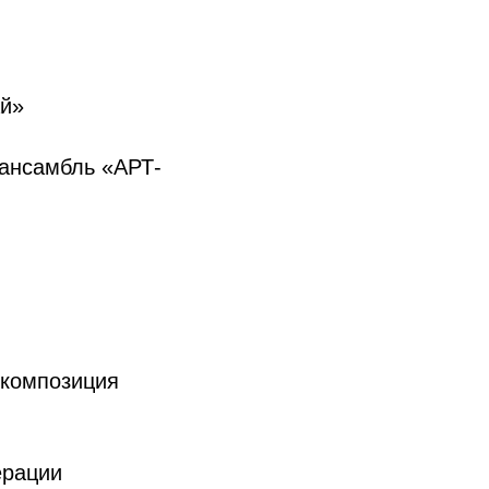
ай»
ансамбль «АРТ-
 композиция
ерации