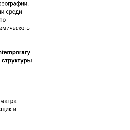
реографии.
ии среди
по
демического
ntemporary
, структуры
театра
вщик и