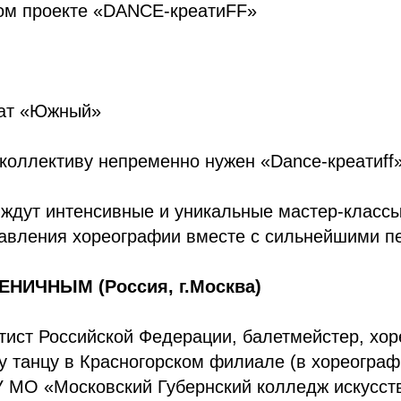
ом проекте «DANCE-креатиFF»
нат «Южный»
оллективу непременно нужен «Dance-креатиff»
 ждут интенсивные и уникальные мастер-классы
авления хореографии вместе с сильнейшими пе
НИЧНЫМ (Россия, г.Москва)
ист Российской Федерации, балетмейстер, хор
у танцу в Красногорском филиале (в хореогра
 МО «Московский Губернский колледж искусст