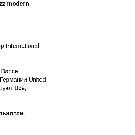
zz modern
 International
 Dance
Германии United
цуют Все,
льности,