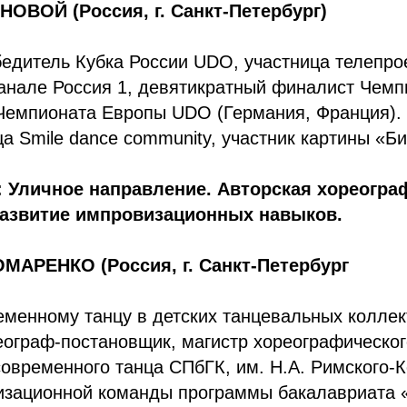
ОВОЙ (Россия, г. Санкт-Петербург)
бедитель Кубка России UDO, участница телепр
анале Россия 1, девятикратный финалист Чемп
 Чемпионата Европы UDO (Германия, Франция).
а Smile dance community, участник картины «Би
 Уличное направление. Авторская хореогра
развитие импровизационных навыков.
АРЕНКО (Россия, г. Санкт-Петербург
еменному танцу в детских танцевальных коллек
еограф-постановщик, магистр хореографическог
овременного танца СПбГК, им. Н.А. Римского-К
низационной команды программы бакалавриата 