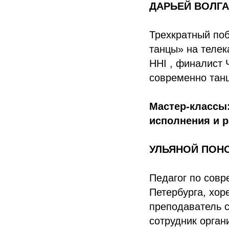
ДАРЬЕЙ ВОЛГАН
Трехкратный по
танцы» на телек
HHI , финалист
современно танц
Мастер-классы:
исполнения и 
УЛЬЯНОЙ ПОНОМ
Педагог по совр
Петербурга, хор
преподаватель с
сотрудник орга