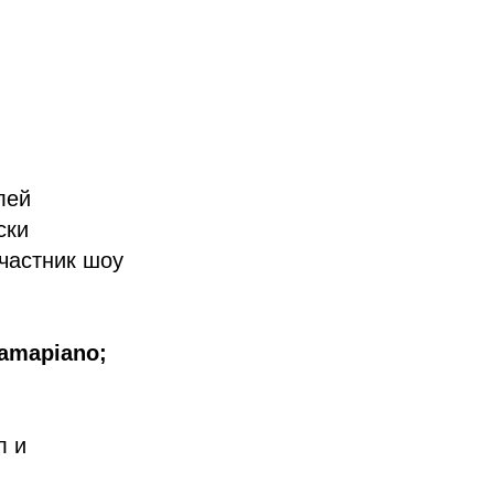
лей
ски
частник шоу
amapiano;
л и