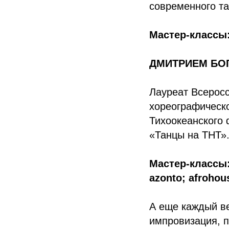
современного т
Мастер-классы:
ДМИТРИЕМ БОГА
Лауреат Всерос
хореографическо
Тихоокеанского 
«Танцы на ТНТ»
Мастер-классы:
azonto; afrohou
А еще каждый ве
импровизация, п