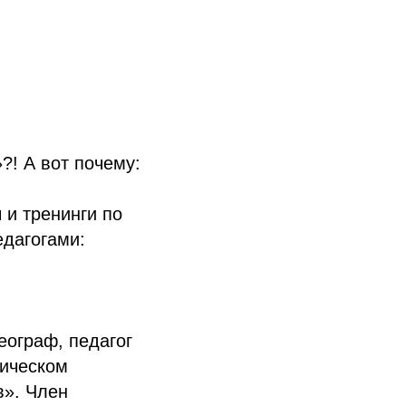
?! А вот почему:
 и тренинги по
дагогами:
еограф, педагог
фическом
в». Член