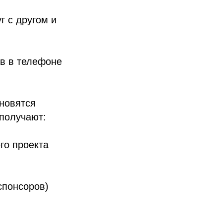
г с другом и
ов в телефоне
ановятся
получают:
го проекта
спонсоров)