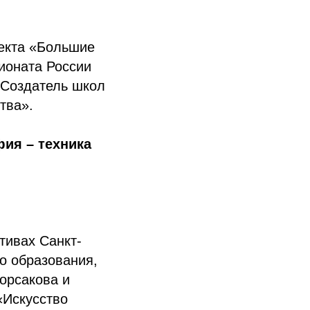
оекта «Большие
ионата России
 Создатель школ
тва».
фия – техника
тивах Санкт-
о образования,
орсакова и
«Искусство