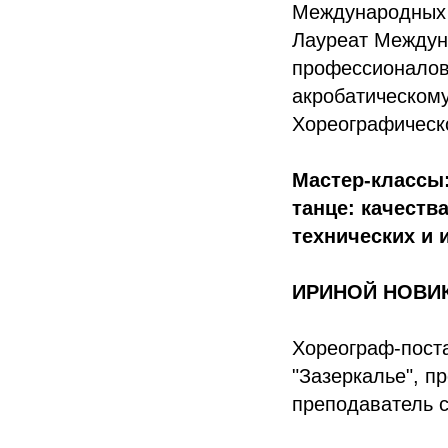
Международных 
Лауреат Междун
профессионалов
акробатическому
Хореографическ
Мастер-классы:
танце: качеств
технических и 
ИРИНОЙ НОВИК (
Хореограф-пост
"Зазеркалье", п
преподаватель 