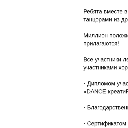
Ребята вместе в
танцорами из др
Миллион положи
прилагаются!
Все участники л
участниками хо
· Дипломом учас
«DANCE-креати
· Благодарствен
· Сертификатом