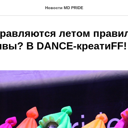
Новости MD PRIDE
правляются летом прави
ивы? В DANCE-креатиFF!